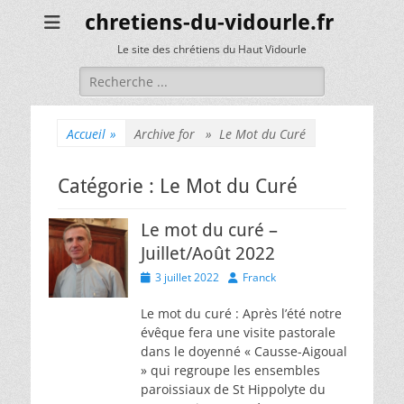
chretiens-du-vidourle.fr
Le site des chrétiens du Haut Vidourle
Rechercher :
Accueil
»
Archive for »
Le Mot du Curé
Catégorie :
Le Mot du Curé
Le mot du curé –
Juillet/Août 2022
Posted
Author
3 juillet 2022
Franck
on
Le mot du curé : Après l’été notre
évêque fera une visite pastorale
dans le doyenné « Causse-Aigoual
» qui regroupe les ensembles
paroissiaux de St Hippolyte du