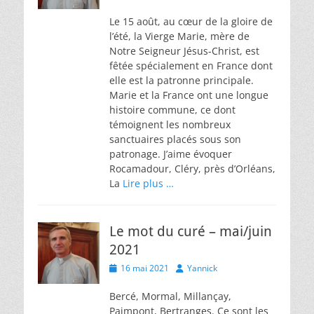
on
Le 15 août, au cœur de la gloire de
l’été, la Vierge Marie, mère de
Notre Seigneur Jésus-Christ, est
fêtée spécialement en France dont
elle est la patronne principale.
Marie et la France ont une longue
histoire commune, ce dont
témoignent les nombreux
sanctuaires placés sous son
patronage. J’aime évoquer
Rocamadour, Cléry, près d’Orléans,
La
Lire plus …
Le mot du curé – mai/juin
2021
Posted
Author
16 mai 2021
Yannick
on
Bercé, Mormal, Millançay,
Paimpont, Bertranges. Ce sont les