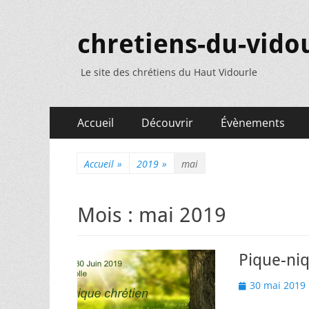
chretiens-du-vidou
Le site des chrétiens du Haut Vidourle
Menu
Aller
Accueil
Découvrir
Évènements
au
principal
contenu
Accueil
»
2019
»
mai
Mois :
mai 2019
Pique-niq
Posted
30 mai 2019
on