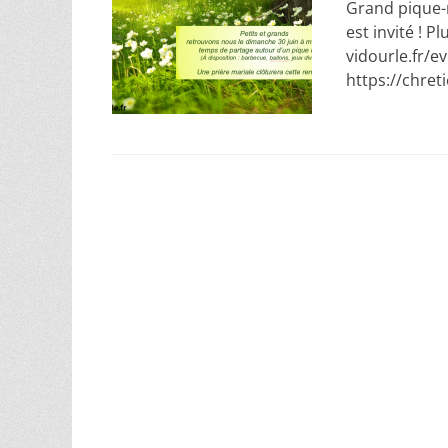
Grand pique-n
est invité ! P
vidourle.fr/e
https://chret