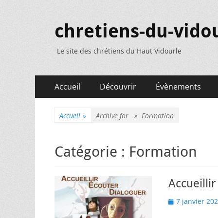
chretiens-du-vidou
Le site des chrétiens du Haut Vidourle
Menu
Aller
Accueil
Découvrir
Évènements
au
principal
contenu
Accueil
»
Archive for »
Formation
Catégorie :
Formation
Accueilli
Posted
7 janvier 20
on