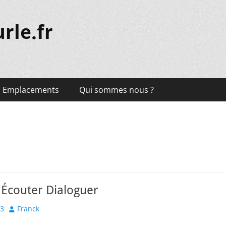
rle.fr
Emplacements
Qui sommes nous ?
r Écouter Dialoguer
Author
23
Franck