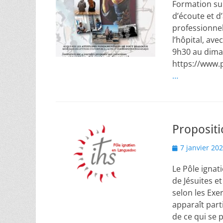
Formation su
d’écoute et d’
professionnel
l’hôpital, av
9h30 au dima
https://www.p
…
Propositi
Posted
7 janvier 20
on
Le Pôle ignat
de Jésuites e
selon les Exer
apparaît part
de ce qui se 