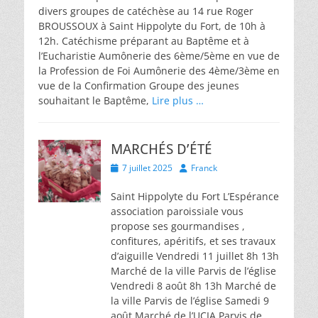
divers groupes de catéchèse au 14 rue Roger
BROUSSOUX à Saint Hippolyte du Fort, de 10h à
12h. Catéchisme préparant au Baptême et à
l’Eucharistie Aumônerie des 6ème/5ème en vue de
la Profession de Foi Aumônerie des 4ème/3ème en
vue de la Confirmation Groupe des jeunes
souhaitant le Baptême,
Lire plus …
MARCHÉS D’ÉTÉ
Posted
Author
7 juillet 2025
Franck
on
Saint Hippolyte du Fort L’Espérance
association paroissiale vous
propose ses gourmandises ,
confitures, apéritifs, et ses travaux
d’aiguille Vendredi 11 juillet 8h 13h
Marché de la ville Parvis de l’église
Vendredi 8 août 8h 13h Marché de
la ville Parvis de l’église Samedi 9
août Marché de l’UCIA Parvis de