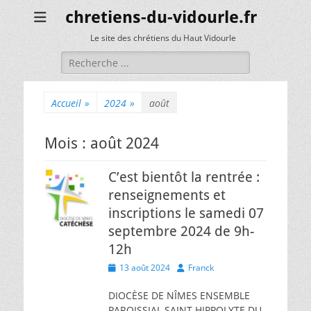
chretiens-du-vidourle.fr
Le site des chrétiens du Haut Vidourle
Rechercher :
Accueil
»
2024
»
août
Mois :
août 2024
C’est bientôt la rentrée :
renseignements et
inscriptions le samedi 07
septembre 2024 de 9h-
12h
Posted
Author
13 août 2024
Franck
on
DIOCÈSE DE NÎMES ENSEMBLE
PAROISSIAL SAINT HIPPOLYTE DU