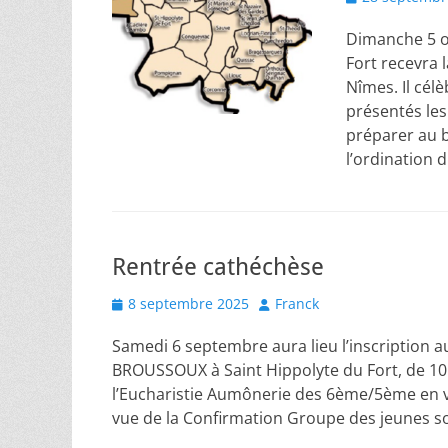
on
Dimanche 5 oc
Fort recevra 
Nîmes. Il cél
présentés les
préparer au 
l’ordination
Rentrée cathéchèse
Posted
Author
8 septembre 2025
Franck
on
Samedi 6 septembre aura lieu l’inscription 
BROUSSOUX à Saint Hippolyte du Fort, de 10
l’Eucharistie Aumônerie des 6ème/5ème en 
vue de la Confirmation Groupe des jeunes s