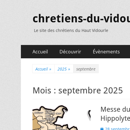
chretiens-du-vidou
Le site des chrétiens du Haut Vidourle
Menu
Aller
Accueil
Découvrir
Évènements
au
principal
contenu
Accueil
»
2025
»
septembre
Mois :
septembre 2025
Messe du
Hippolyte
Posted
28 septembr