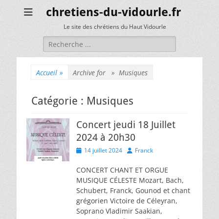
chretiens-du-vidourle.fr
Le site des chrétiens du Haut Vidourle
Rechercher :
Accueil
»
Archive for »
Musiques
Catégorie :
Musiques
Concert jeudi 18 Juillet
2024 à 20h30
Posted
Author
14 juillet 2024
Franck
on
CONCERT CHANT ET ORGUE
MUSIQUE CÉLESTE Mozart, Bach,
Schubert, Franck, Gounod et chant
grégorien Victoire de Céleyran,
Soprano Vladimir Saakian,