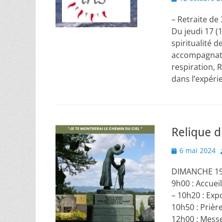
on
– Retraite de
Du jeudi 17 (
spiritualité 
accompagnatr
respiration, 
dans l’expér
Relique d
Posted
6 mai 2024
on
DIMANCHE 19 
9h00 : Accuei
– 10h20 : Exp
10h50 : Priè
12h00 : Mess