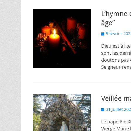
L’hymne d
âge”
Posted
5 février 202
on
Dieu est à l’
sont les derni
doutons pas du
Seigneur remp
Veillée m
Posted
31 juillet 20
on
Le pape Pie X
Vierge Marie 