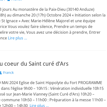
 3 jours Au monastère de la Paix-Dieu (30140 Anduze)
18h) au dimanche 20 (17h) Octobre 2024 « Initiation selon la
de St Ignace » Avec Marie-Hélène Majorel et une équipe
ice Vous voulez faire silence, Prendre un temps de
Relire votre vie, Vous avez une décision à prendre, Entrer
ience
Lire plus …
u coeur du Saint curé d’Ars
Author
Franck
MAI 2024 Eglise de Saint Hippolyte du Fort PROGRAMME
l dans l’église 9h00 – 10h15 : Vénération individuelle 10h15
osé sur Jean-Marie Vianney (Saint Curé d’Ars) 10h20 –
re commune 10h50 – 11h00 : Préparation à la messe 11h00 –
e 12h00 – 14h30
Lire plus …