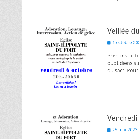
Veillée d
Posted
1 octobre 20
on
Prenons ce t
quotidiens su
du sac”. Pou
Vendredi 2
Posted
25 mai 2023
on