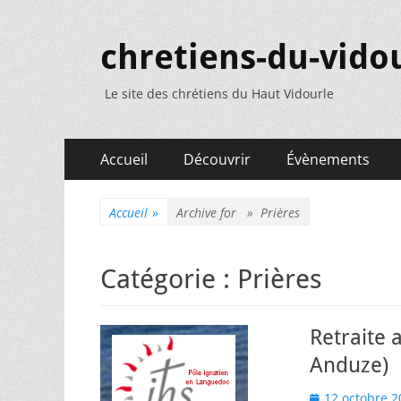
chretiens-du-vidou
Le site des chrétiens du Haut Vidourle
Menu
Aller
Accueil
Découvrir
Évènements
au
principal
contenu
Accueil
»
Archive for »
Prières
Catégorie :
Prières
Retraite 
Anduze)
Posted
12 octobre 2