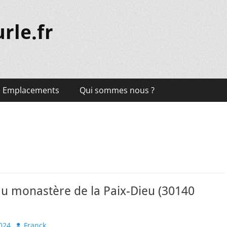
rle.fr
Emplacements
Qui sommes nous ?
au monastère de la Paix-Dieu (30140
Author
024
Franck