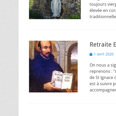
toujours vierg
élevée en cor
traditionnell
Retraite E
Posted
1 avril 2020
on
On nous a sig
reprenons : “u
de St Ignace 
est à suivre 
accompagneme