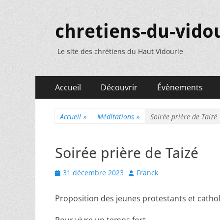
chretiens-du-vidou
Le site des chrétiens du Haut Vidourle
Menu
Aller
Accueil
Découvrir
Évènements
au
principal
contenu
Accueil
»
Méditations
»
Soirée prière de Taizé
Soirée prière de Taizé
Posted
Author
31 décembre 2023
Franck
on
Proposition des jeunes protestants et cathol