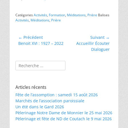
Catégories
Activités
,
Formation
,
Méditations
,
Prière
Balises
Activités
,
Méditations
,
Prière
Navigation
← Précédent
Suivant →
Article
Article
Benoit XVI : 1927 – 2022
Accueillir Écouter
de
précédent :
suivant :
Dialoguer
l’article
Rechercher :
Articles récents
Fête de l’assomption : samedi 15 août 2026
Marchés de l’association paroissiale
Un été dans le Gard 2026
Pèlerinage Notre Dame de Monnier le 25 mai 2026
Pèlerinage et fête de ND de Coutach le 9 mai 2026