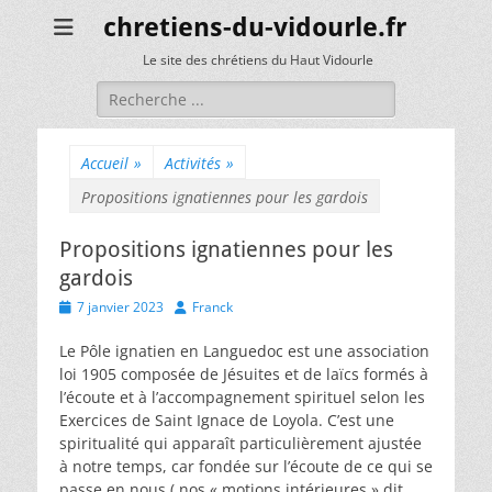
chretiens-du-vidourle.fr
Le site des chrétiens du Haut Vidourle
Rechercher :
Accueil
»
Activités
»
Propositions ignatiennes pour les gardois
Propositions ignatiennes pour les
gardois
Posted
Author
7 janvier 2023
Franck
on
Le Pôle ignatien en Languedoc est une association
loi 1905 composée de Jésuites et de laïcs formés à
l’écoute et à l’accompagnement spirituel selon les
Exercices de Saint Ignace de Loyola. C’est une
spiritualité qui apparaît particulièrement ajustée
à notre temps, car fondée sur l’écoute de ce qui se
passe en nous ( nos « motions intérieures » dit