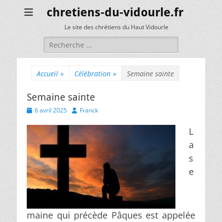
chretiens-du-vidourle.fr
Le site des chrétiens du Haut Vidourle
Rechercher :
Accueil
»
Célébration
»
Semaine sainte
Semaine sainte
Posted
Author
6 avril 2025
Franck
on
L
a
s
e
maine qui précède Pâques est appelée