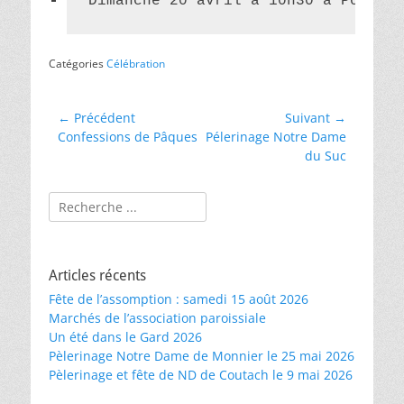
Dimanche 20 avril à 10h30 à Pompign
Catégories
Célébration
Navigation
← Précédent
Suivant →
Article
Article
Confessions de Pâques
Pélerinage Notre Dame
de
précédent :
suivant :
du Suc
l’article
Rechercher :
Articles récents
Fête de l’assomption : samedi 15 août 2026
Marchés de l’association paroissiale
Un été dans le Gard 2026
Pèlerinage Notre Dame de Monnier le 25 mai 2026
Pèlerinage et fête de ND de Coutach le 9 mai 2026