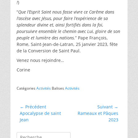
!
)
“
Que l’Esprit Saint nous fasse vivre ce Carême dans
l’ascèse avec Jésus, pour faire l’expérience de sa
splendeur divine et, ainsi fortifiés dans la foi,
poursuivre ensemble le chemin avec Lui, gloire de son
peuple et lumière des nations.
” Pape François,
Rome, Saint-Jean-de-Latran, 25 janvier 2023, fête
de la Conversion de Saint Paul.
Venez nous rejoindre…
Corine
Catégories
Activités
Balises
Activités
Navigation
← Précédent
Suivant →
Article
Article
Apocalypse de saint
Rameaux et Pâques
de
précédent :
suivant :
Jean
2023
l’article
Rechercher :