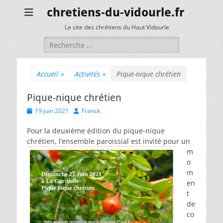
chretiens-du-vidourle.fr
Le site des chrétiens du Haut Vidourle
Rechercher :
Accueil
»
Activités
»
Pique-nique chrétien
Pique-nique chrétien
Posted
Author
19 juin 2021
Franck
on
Pour la deuxième édition du pique-nique
chrétien, l’e
nsemble paroissial est invité pour un
m
o
m
en
t
de
co