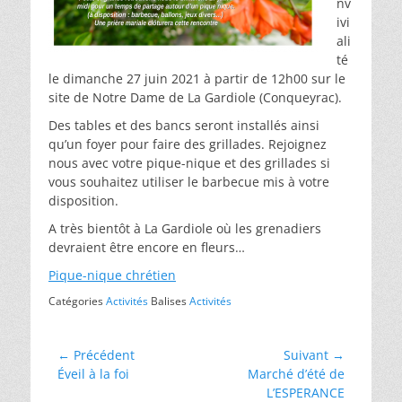
nv
ivi
ali
té
le dimanche 27 juin 2021 à partir de 12h00 sur le
site de Notre Dame de La Gardiole (Conqueyrac).
Des tables et des bancs seront installés ainsi
qu’un foyer pour faire des grillades. Rejoignez
nous avec votre pique-nique et des grillades si
vous souhaitez utiliser le barbecue mis à votre
disposition.
A très bientôt à La Gardiole où les grenadiers
devraient être encore en fleurs…
Pique-nique chrétien
Catégories
Activités
Balises
Activités
Navigation
← Précédent
Suivant →
Article
Article
Éveil à la foi
Marché d’été de
de
précédent :
suivant :
L’ESPERANCE