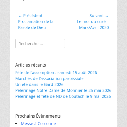
Navigation
← Précédent
Suivant →
Article
Article
Proclamation de la
Le mot du curé –
de
précédent :
suivant :
Parole de Dieu
Mars/Avril 2020
l’article
Rechercher :
Articles récents
Fête de l’assomption : samedi 15 août 2026
Marchés de l’association paroissiale
Un été dans le Gard 2026
Pèlerinage Notre Dame de Monnier le 25 mai 2026
Pèlerinage et fête de ND de Coutach le 9 mai 2026
Prochains Évènements
Messe à Corconne