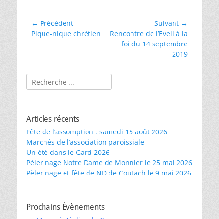
Navigation
← Précédent
Suivant →
Article
Article
Pique-nique chrétien
Rencontre de l’Eveil à la
de
précédent :
suivant :
foi du 14 septembre
l’article
2019
Rechercher :
Articles récents
Fête de l’assomption : samedi 15 août 2026
Marchés de l’association paroissiale
Un été dans le Gard 2026
Pèlerinage Notre Dame de Monnier le 25 mai 2026
Pèlerinage et fête de ND de Coutach le 9 mai 2026
Prochains Évènements