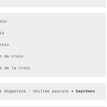
oix
ix
roix
n de croix 
e de la croix
t Hippolyte
 : Veillée pascale
 + baptêmes