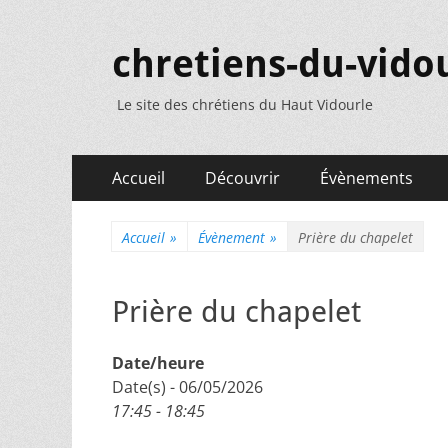
chretiens-du-vidou
Le site des chrétiens du Haut Vidourle
Menu
Aller
Accueil
Découvrir
Évènements
au
principal
contenu
Accueil
»
Évènement
»
Prière du chapelet
Prière du chapelet
Date/heure
Date(s) - 06/05/2026
17:45 - 18:45