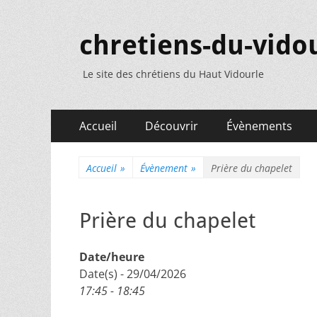
chretiens-du-vidou
Le site des chrétiens du Haut Vidourle
Menu
Aller
Accueil
Découvrir
Évènements
au
principal
contenu
Accueil
»
Évènement
»
Prière du chapelet
Prière du chapelet
Date/heure
Date(s) - 29/04/2026
17:45 - 18:45