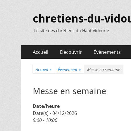
chretiens-du-vidou
Le site des chrétiens du Haut Vidourle
Menu
Aller
Accueil
Découvrir
Évènements
au
principal
contenu
Accueil
»
Évènement
»
Messe en semaine
Messe en semaine
Date/heure
Date(s) - 04/12/2026
9:00 - 10:00