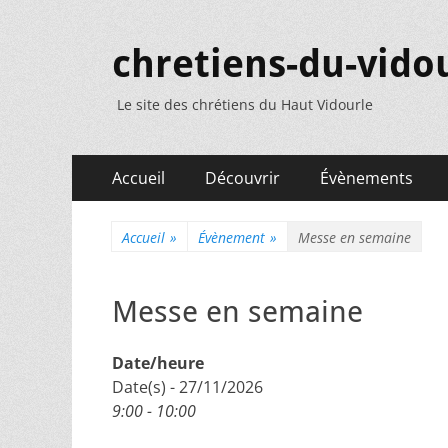
chretiens-du-vidou
Le site des chrétiens du Haut Vidourle
Menu
Aller
Accueil
Découvrir
Évènements
au
principal
contenu
Accueil
»
Évènement
»
Messe en semaine
Messe en semaine
Date/heure
Date(s) - 27/11/2026
9:00 - 10:00