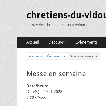
chretiens-du-vidou
Le site des chrétiens du Haut Vidourle
Menu
Aller
Accueil
Découvrir
Évènements
au
principal
contenu
Accueil
»
Évènement
»
Messe en semaine
Messe en semaine
Date/heure
Date(s) - 24/11/2028
9:00 - 10:00