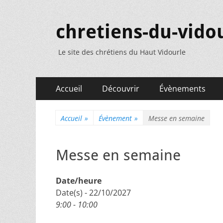
chretiens-du-vidou
Le site des chrétiens du Haut Vidourle
Menu
Aller
Accueil
Découvrir
Évènements
au
principal
contenu
Accueil
»
Évènement
»
Messe en semaine
Messe en semaine
Date/heure
Date(s) - 22/10/2027
9:00 - 10:00