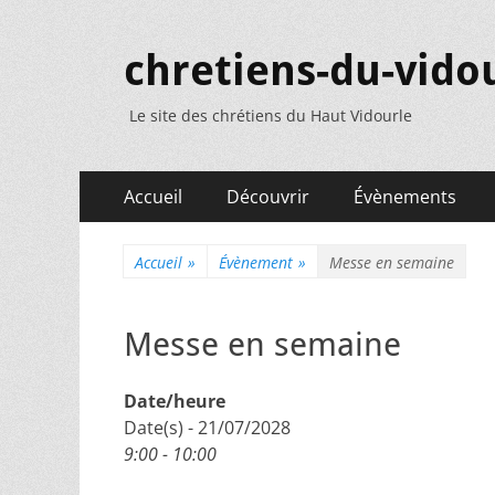
chretiens-du-vidou
Le site des chrétiens du Haut Vidourle
Menu
Aller
Accueil
Découvrir
Évènements
au
principal
contenu
Accueil
»
Évènement
»
Messe en semaine
Messe en semaine
Date/heure
Date(s) - 21/07/2028
9:00 - 10:00