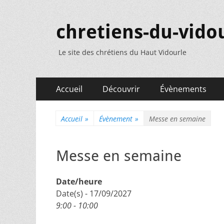
chretiens-du-vidou
Le site des chrétiens du Haut Vidourle
Menu
Aller
Accueil
Découvrir
Évènements
au
principal
contenu
Accueil
»
Évènement
»
Messe en semaine
Messe en semaine
Date/heure
Date(s) - 17/09/2027
9:00 - 10:00