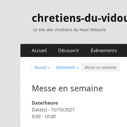
chretiens-du-vidou
Le site des chrétiens du Haut Vidourle
Menu
Aller
Accueil
Découvrir
Évènements
au
principal
contenu
Accueil
»
Évènement
»
Messe en semaine
Messe en semaine
Date/heure
Date(s) - 15/10/2027
9:00 - 10:00