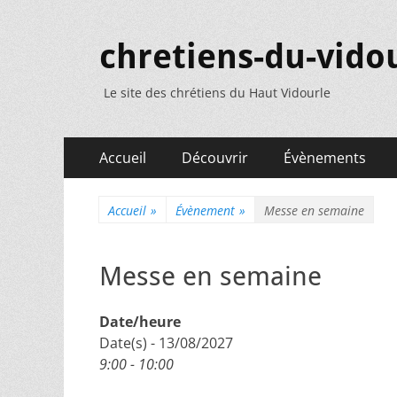
chretiens-du-vidou
Le site des chrétiens du Haut Vidourle
Menu
Aller
Accueil
Découvrir
Évènements
au
principal
contenu
Accueil
»
Évènement
»
Messe en semaine
Messe en semaine
Date/heure
Date(s) - 13/08/2027
9:00 - 10:00