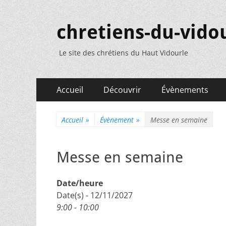
chretiens-du-vidou
Le site des chrétiens du Haut Vidourle
Menu
Aller
Accueil
Découvrir
Évènements
au
principal
contenu
Accueil
»
Évènement
»
Messe en semaine
Messe en semaine
Date/heure
Date(s) - 12/11/2027
9:00 - 10:00