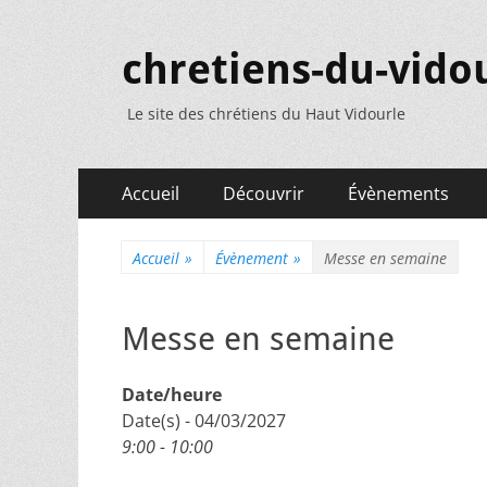
chretiens-du-vidou
Le site des chrétiens du Haut Vidourle
Menu
Aller
Accueil
Découvrir
Évènements
au
principal
contenu
Accueil
»
Évènement
»
Messe en semaine
Messe en semaine
Date/heure
Date(s) - 04/03/2027
9:00 - 10:00