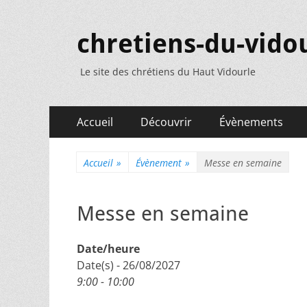
chretiens-du-vidou
Le site des chrétiens du Haut Vidourle
Menu
Aller
Accueil
Découvrir
Évènements
au
principal
contenu
Accueil
»
Évènement
»
Messe en semaine
Messe en semaine
Date/heure
Date(s) - 26/08/2027
9:00 - 10:00