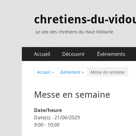
chretiens-du-vidou
Le site des chrétiens du Haut Vidourle
Menu
Aller
Accueil
Découvrir
Évènements
au
principal
contenu
Accueil
»
Évènement
»
Messe en semaine
Messe en semaine
Date/heure
Date(s) - 21/06/2029
9:00 - 10:00