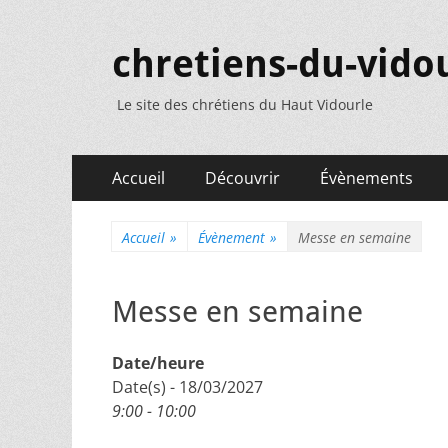
chretiens-du-vidou
Le site des chrétiens du Haut Vidourle
Menu
Aller
Accueil
Découvrir
Évènements
au
principal
contenu
Accueil
»
Évènement
»
Messe en semaine
Messe en semaine
Date/heure
Date(s) - 18/03/2027
9:00 - 10:00