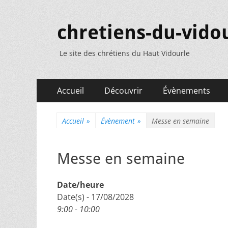
chretiens-du-vidou
Le site des chrétiens du Haut Vidourle
Menu
Aller
Accueil
Découvrir
Évènements
au
principal
contenu
Accueil
»
Évènement
»
Messe en semaine
Messe en semaine
Date/heure
Date(s) - 17/08/2028
9:00 - 10:00