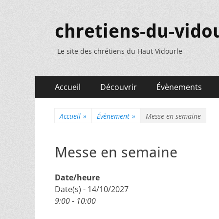
chretiens-du-vidou
Le site des chrétiens du Haut Vidourle
Menu
Aller
Accueil
Découvrir
Évènements
au
principal
contenu
Accueil
»
Évènement
»
Messe en semaine
Messe en semaine
Date/heure
Date(s) - 14/10/2027
9:00 - 10:00