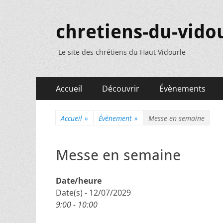
chretiens-du-vidou
Le site des chrétiens du Haut Vidourle
Menu
Aller
Accueil
Découvrir
Évènements
au
principal
contenu
Accueil
»
Évènement
»
Messe en semaine
Messe en semaine
Date/heure
Date(s) - 12/07/2029
9:00 - 10:00