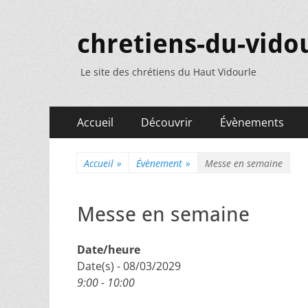
chretiens-du-vidou
Le site des chrétiens du Haut Vidourle
Menu
Aller
Accueil
Découvrir
Évènements
au
principal
contenu
Accueil
»
Évènement
»
Messe en semaine
Messe en semaine
Date/heure
Date(s) - 08/03/2029
9:00 - 10:00