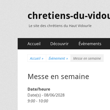
chretiens-du-vidou
Le site des chrétiens du Haut Vidourle
Menu
Aller
Accueil
Découvrir
Évènements
au
principal
contenu
Accueil
»
Évènement
»
Messe en semaine
Messe en semaine
Date/heure
Date(s) - 08/06/2028
9:00 - 10:00