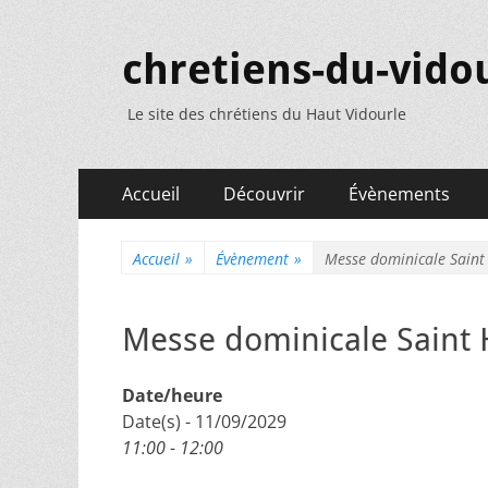
chretiens-du-vidou
Le site des chrétiens du Haut Vidourle
Menu
Aller
Accueil
Découvrir
Évènements
au
principal
contenu
Accueil
»
Évènement
»
Messe dominicale Saint
Messe dominicale Saint 
Date/heure
Date(s) - 11/09/2029
11:00 - 12:00