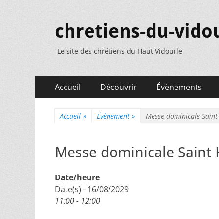
chretiens-du-vidou
Le site des chrétiens du Haut Vidourle
Menu
Aller
Accueil
Découvrir
Évènements
au
principal
contenu
Accueil
»
Évènement
»
Messe dominicale Saint
Messe dominicale Saint 
Date/heure
Date(s) - 16/08/2029
11:00 - 12:00