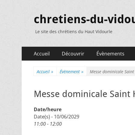
chretiens-du-vidou
Le site des chrétiens du Haut Vidourle
Menu
Aller
Accueil
Découvrir
Évènements
au
principal
contenu
Accueil
»
Évènement
»
Messe dominicale Saint
Messe dominicale Saint 
Date/heure
Date(s) - 10/06/2029
11:00 - 12:00