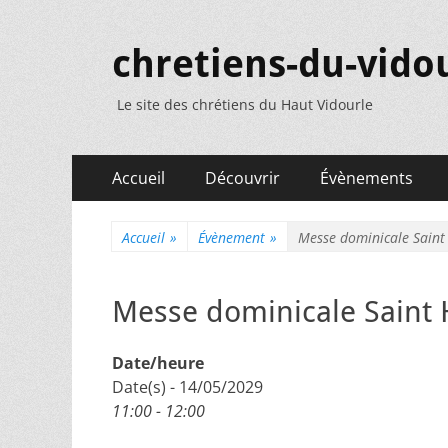
chretiens-du-vidou
Le site des chrétiens du Haut Vidourle
Menu
Aller
Accueil
Découvrir
Évènements
au
principal
contenu
Accueil
»
Évènement
»
Messe dominicale Saint
Messe dominicale Saint 
Date/heure
Date(s) - 14/05/2029
11:00 - 12:00