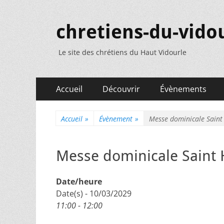
chretiens-du-vidou
Le site des chrétiens du Haut Vidourle
Menu
Aller
Accueil
Découvrir
Évènements
au
principal
contenu
Accueil
»
Évènement
»
Messe dominicale Saint
Messe dominicale Saint 
Date/heure
Date(s) - 10/03/2029
11:00 - 12:00