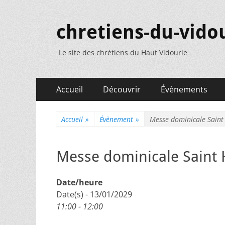
chretiens-du-vidou
Le site des chrétiens du Haut Vidourle
Menu
Aller
Accueil
Découvrir
Évènements
au
principal
contenu
Accueil
»
Évènement
»
Messe dominicale Saint
Messe dominicale Saint 
Date/heure
Date(s) - 13/01/2029
11:00 - 12:00