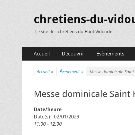
chretiens-du-vidou
Le site des chrétiens du Haut Vidourle
Menu
Aller
Accueil
Découvrir
Évènements
au
principal
contenu
Accueil
»
Évènement
»
Messe dominicale Saint
Messe dominicale Saint 
Date/heure
Date(s) - 02/01/2029
11:00 - 12:00