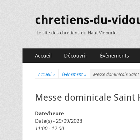
chretiens-du-vidou
Le site des chrétiens du Haut Vidourle
Menu
Aller
Accueil
Découvrir
Évènements
au
principal
contenu
Accueil
»
Évènement
»
Messe dominicale Saint
Messe dominicale Saint 
Date/heure
Date(s) - 29/09/2028
11:00 - 12:00