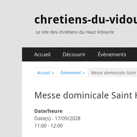
chretiens-du-vidou
Le site des chrétiens du Haut Vidourle
Menu
Aller
Accueil
Découvrir
Évènements
au
principal
contenu
Accueil
»
Évènement
»
Messe dominicale Saint
Messe dominicale Saint 
Date/heure
Date(s) - 17/09/2028
11:00 - 12:00