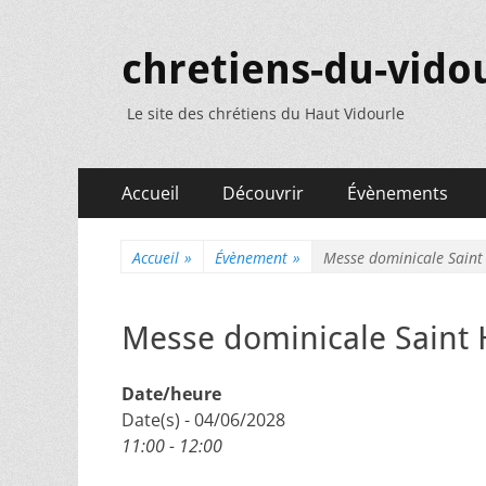
chretiens-du-vidou
Le site des chrétiens du Haut Vidourle
Menu
Aller
Accueil
Découvrir
Évènements
au
principal
contenu
Accueil
»
Évènement
»
Messe dominicale Saint
Messe dominicale Saint 
Date/heure
Date(s) - 04/06/2028
11:00 - 12:00