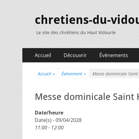
chretiens-du-vidou
Le site des chrétiens du Haut Vidourle
Menu
Aller
Accueil
Découvrir
Évènements
au
principal
contenu
Accueil
»
Évènement
»
Messe dominicale Saint
Messe dominicale Saint 
Date/heure
Date(s) - 09/04/2028
11:00 - 12:00