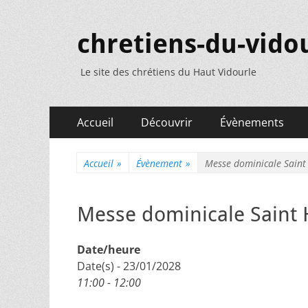
chretiens-du-vidou
Le site des chrétiens du Haut Vidourle
Menu
Aller
Accueil
Découvrir
Évènements
au
principal
contenu
Accueil
»
Évènement
»
Messe dominicale Saint
Messe dominicale Saint 
Date/heure
Date(s) - 23/01/2028
11:00 - 12:00