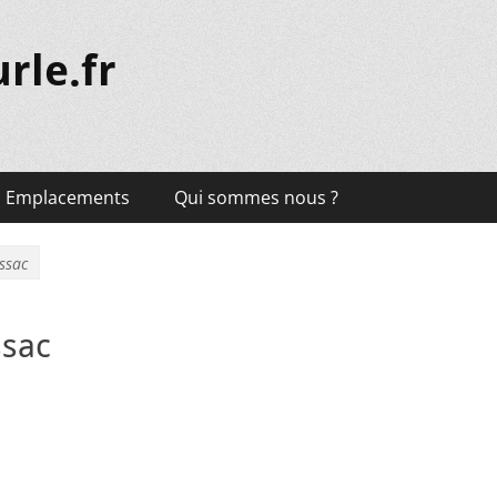
rle.fr
Emplacements
Qui sommes nous ?
ssac
ssac