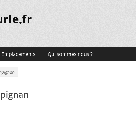
rle.fr
Emplacements
Qui sommes nous ?
mpignan
mpignan