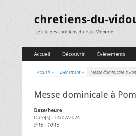
chretiens-du-vidou
Le site des chrétiens du Haut Vidourle
Menu
Aller
Accueil
Découvrir
Évènements
au
principal
contenu
Accueil
»
Évènement
»
Messe dominicale à Po
Messe dominicale à Po
Date/heure
Date(s) - 14/07/2024
9:15 - 10:15